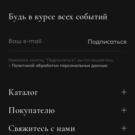
Будь в курсе всех событий
Ваш e-mail
Подписаться
Нажимая кнопку "Подписаться", вы соглашаетесь
с
Политикой обработки персональных данных
Каталог
Покупателю
Коллекции
Бюстгальтеры
Трусики
Свяжитесь с нами
О нас
Купальники
Контакты