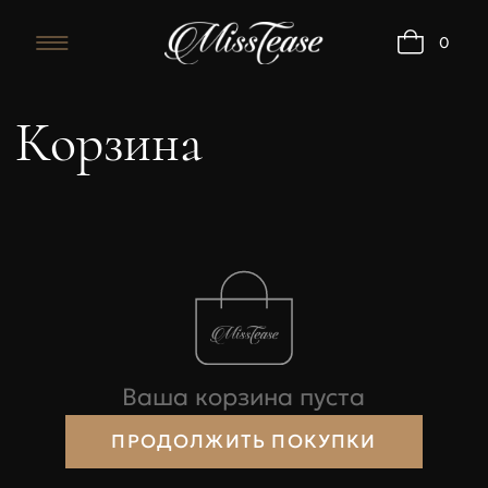
0
Корзина
Бюстгальтеры
Ваша корзина пуста
ПРОДОЛЖИТЬ ПОКУПКИ
Обхват
Об
Размер
под
под