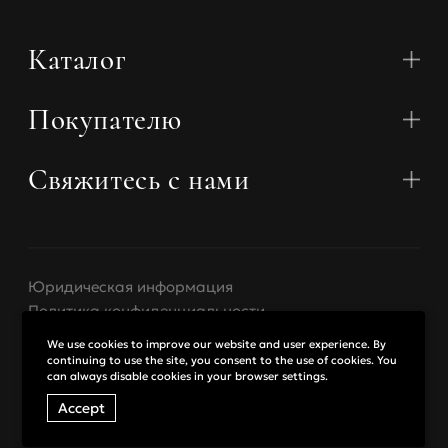
Размер
XS
S
M
Каталог
Обхват
83-88
89-95
96-101
бедер
Покупателю
Коллекции
Обхват
Бюстгальтеры
54-59
60-67
68-74
талии
Трусики
Свяжитесь с нами
О нас
Купальники
Контакты
Пояса для чулок
Доставка
Халаты
Telegram
Оплата
Аксессуары
Возврат
WhatsApp
Базовое белье
Юридическая информация
Размерный гид
miss@misstease.ru
Эксклюзивное белье
Политика конфиденциальности
Оптовые продажи
Россия
₽ РУБ
Договор оферты
We use cookies to improve our website and user experience. By
continuing to use the site, you consent to the use of cookies. You
can always disable cookies in your browser settings.
Other countries
$ USD
Accept
© 2026. MissTease
Дизайн
Indigo Amigo