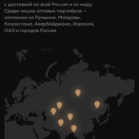
с доставкой по всей России и по миру.
Среди наших оптовых партнёров —
Обхват
компании из Румынии, Молдовы,
54-59
60-67
68-74
талии
Казахстана, Азербайджана, Израиля,
ОАЭ и городов России