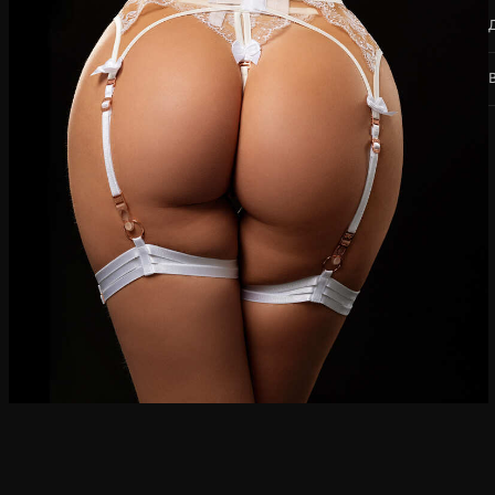
M
П
Обхват груди, см
под
ю