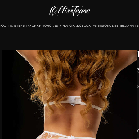
БЮСТГАЛЬТЕРЫ
ТРУСИКИ
ПОЯСА ДЛЯ ЧУЛОК
АКСЕССУАРЫ
БАЗОВОЕ БЕЛЬЕ
ХАЛАТ
екты
льтеры
и
для чулок
Новинки
Sale