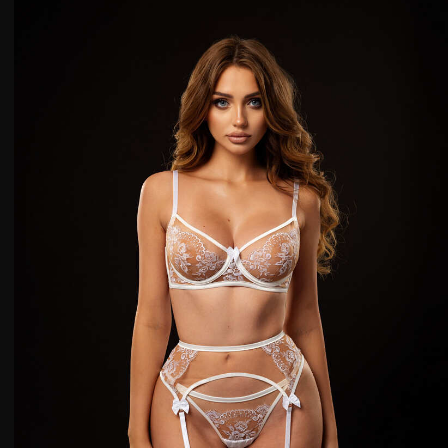
68-73
70
74-78
75
79-83
80
84-88
85
Трусики и пояса
Размер
Обхват бедер
Обхват талии