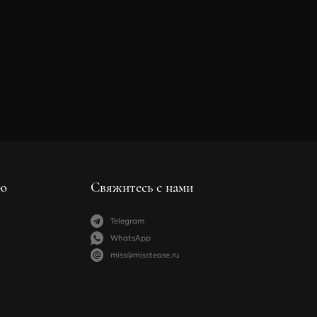
ю
Свяжитесь с нами
Telegram
WhatsApp
miss@misstease.ru