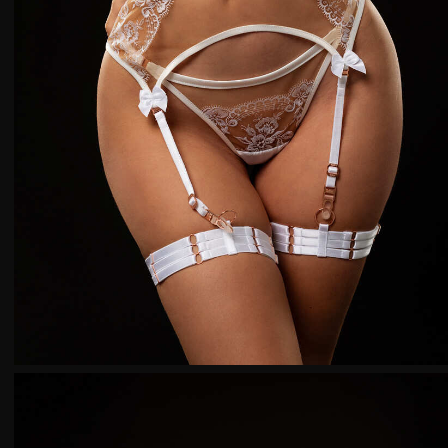
Бюстгальтеры
Обхват под
Размер 
грудью, см
грудь