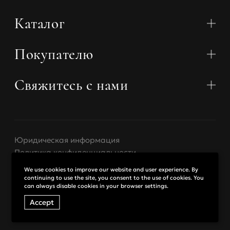
74-78
75
78-83
84-88
Каталог
79-83
80
84-88
89-93
Покупателю
Коллекции
84-88
85
89-93
94-98
Бюстгальтеры
Трусики
Свяжитесь с нами
О нас
Купальники
Контакты
Пояса для чулок
Доставка
Халаты
Telegram
Оплата
Трусики и пояса
Аксессуары
Возврат
WhatsApp
Базовое белье
Юридическая информация
Размерный гид
miss@misstease.ru
Эксклюзивное белье
Политика конфиденциальности
Оптовые продажи
Размер
XS
S
M
Россия
₽ РУБ
Договор оферты
We use cookies to improve our website and user experience. By
continuing to use the site, you consent to the use of cookies. You
can always disable cookies in your browser settings.
Обхват
Other countries
$ USD
83-88
89-95
96-101
бедер
Accept
© 2026. MissTease
Дизайн
Indigo Amigo
Обхват