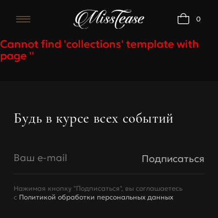
0
Cannot find 'collections' template with
page ''
Бюстгальтеры
Будь в курсе всех событий
Обхват
Об
Размер
под
под
грудью,
Ваш e-mail
Подписаться
грудью
A
B
см
Нажимая кнопку "Подписаться", вы соглашаетесь
68-73
70
73-77
78-83
с
Политикой обработки персональных данных