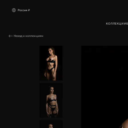
Россия ₽
КОЛЛЕКЦИИ
Комплект Dessert черный
Назад к коллекциям
Россия
₽ РУБ
Компл
Other countries
$ USD
Бюстга
Трусик
Пояса 