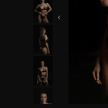
Бюстгальтеры
Обхват под
Размер 
грудью, см
грудь
68-73
70
74-78
75
79-83
80
84-88
85
Трусики и пояса