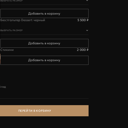
ВЫБРАТЬ РАЗМЕР
Бюстгальтер Dessert черный
5 500 ₽
ВЫБРАТЬ РАЗМЕР
Стикини
2 000 ₽
D
E
89-93
94-98
94-98
99-103
 гид
99-103
 €
ПЕРЕЙТИ В КОРЗИНУ