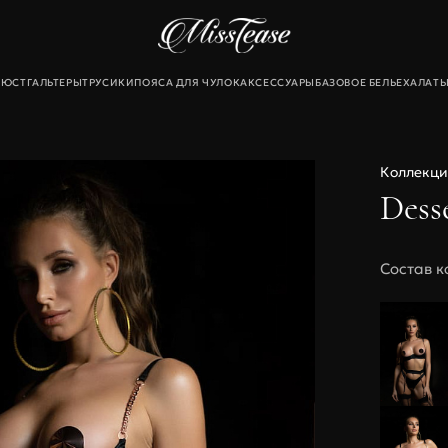
БЮСТГАЛЬТЕРЫ
ТРУСИКИ
ПОЯСА ДЛЯ ЧУЛОК
АКСЕССУАРЫ
БАЗОВОЕ БЕЛЬЕ
ХАЛАТ
екты
Коллекци
льтеры
Dess
и
для чулок
Состав к
Новинки
Sale