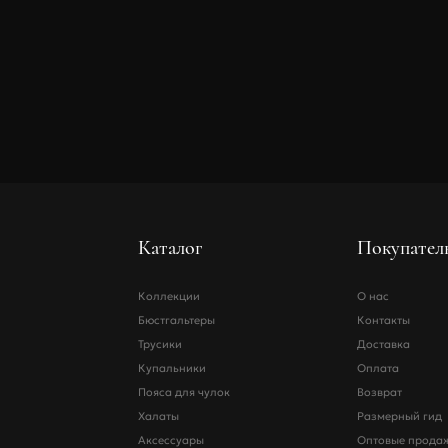
Размер
Обхват бедер
Обхват талии
Каталог
Покупател
Коллекции
О нас
Бюстгальтеры
Контакты
Трусики
Доставка
Купальники
Оплата
Пояса для чулок
Возврат
Халаты
Размерный гид
Аксессуары
Оптовые прода