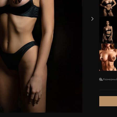
Обхват груди, см
под
ю
A
B
C
73-77
78-83
84-88
78-83
84-88
89-93
Размерный
84-88
89-93
94-98
89-93
94-98
99-103
Итого
0