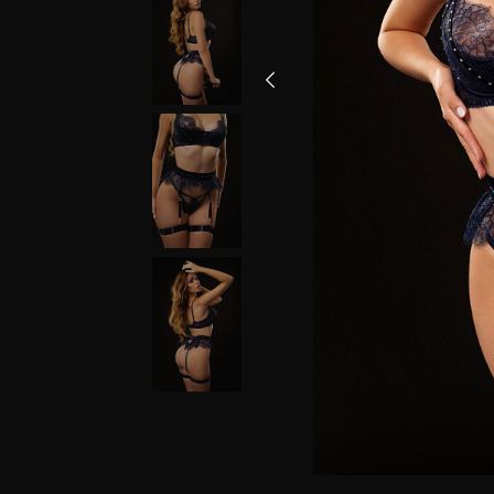
Бюстгальтеры
Обхват под
Размер 
грудью, см
грудь
68-73
70
74-78
75