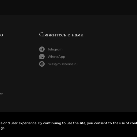
и составляю
обмена това
требования
MissTease п
Вы можете в
Мы прин
отказаться 
в оригин
Если вы 
Подробнее о 
бесплатн
ю
Свяжитесь с нами
Возврат тов
Варианты 
Подробнее о 
При пол
Telegram
Банковск
WhatsApp
Подробнее об
miss@misstease.ru
жи
 and user experience. By continuing to use the site, you consent to the use of coo
ngs.
ормация
Политика конфиденциальности
Договор оферты