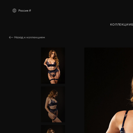
Россия ₽
КОЛЛЕКЦИИ
Комплект Esmeralda
Назад к коллекциям
Россия
₽ РУБ
Компл
Other countries
$ USD
Бюстга
Трусик
Пояса 