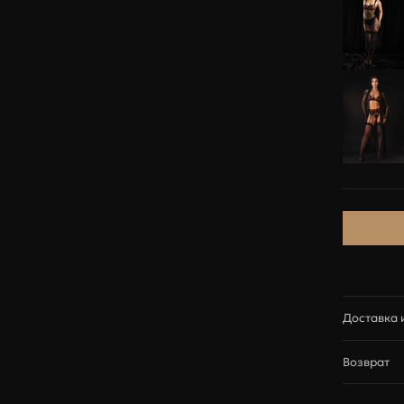
84-88
89-93
94-98
89-93
94-98
99-103
XS
S
M
83-88
89-95
96-101
Итого
0
54-59
60-67
68-74
Доставка 
Доставка
Возврат
Доставка з
MissTease п
Сроки доста
Мы с радос