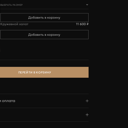
ВЫБРАТЬ РАЗМЕР
99-103
Кружевной халат
11 600 ₽
L
102-107
 €
ПЕРЕЙТИ В КОРЗИНУ
75-81
и оплата
аказов осуществляется транспортной компанией СДЭК.
редлагает 7-ми дневную политику возврата и обмена.
вки зависят от города и способа доставки
тью поможем Вам с осуществлением возврата или