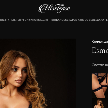
БЮСТГАЛЬТЕРЫ
ТРУСИКИ
ПОЯСА ДЛЯ ЧУЛОК
АКСЕССУАРЫ
БАЗОВОЕ БЕЛЬЕ
ХАЛАТ
екты
Коллекци
льтеры
Esme
и
для чулок
Состав к
Новинки
Sale