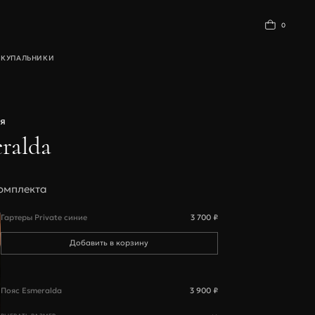
0
Ы
КУПАЛЬНИКИ
БАЗОВОЕ БЕЛЬЕ
я
ralda
омплекта
Гартеры Private синие
3 700 ₽
Пояс Esmeralda
3 900 ₽