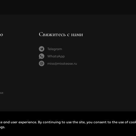
и составляю
обмена това
требования
MissTease п
Вы можете в
Мы прин
отказаться 
в оригин
Если вы 
Подробнее о 
бесплатн
ю
Свяжитесь с нами
Возврат тов
Варианты 
Подробнее о 
При пол
Telegram
Банковск
WhatsApp
Подробнее об
miss@misstease.ru
жи
 and user experience. By continuing to use the site, you consent to the use of coo
ngs.
ормация
Политика конфиденциальности
Договор оферты