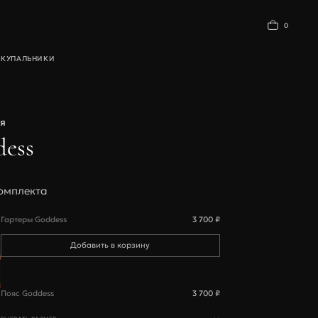
0
Ы
КУПАЛЬНИКИ
БАЗОВОЕ БЕЛЬЕ
я
ess
омплекта
Гартеры Goddess
3 700 ₽
Пояс Goddess
3 700 ₽