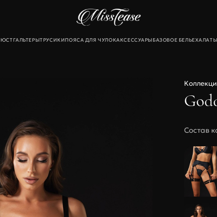
БЮСТГАЛЬТЕРЫ
ТРУСИКИ
ПОЯСА ДЛЯ ЧУЛОК
АКСЕССУАРЫ
БАЗОВОЕ БЕЛЬЕ
ХАЛАТ
екты
Коллекци
льтеры
Godd
и
для чулок
Состав к
Новинки
Sale