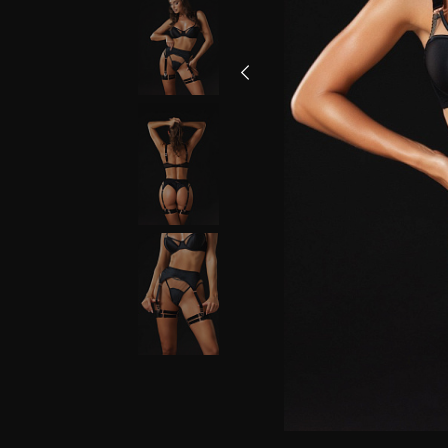
Бюстгальтеры
Обхват под
Размер 
грудью, см
грудь
68-73
70
74-78
75