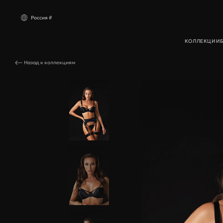
Россия ₽
КОЛЛЕКЦИИ
Комплект Goddess
Назад к коллекциям
Россия
₽ РУБ
Компл
Other countries
$ USD
Бюстга
Трусик
Пояса 