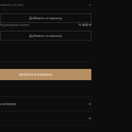
ВЫБРАТЬ РАЗМЕР
99-103
Кружевной халат
11 600 ₽
L
102-107
 €
ПЕРЕЙТИ В КОРЗИНУ
75-81
и оплата
аказов осуществляется транспортной компанией СДЭК.
редлагает 7-ми дневную политику возврата и обмена.
вки зависят от города и способа доставки
тью поможем Вам с осуществлением возврата или