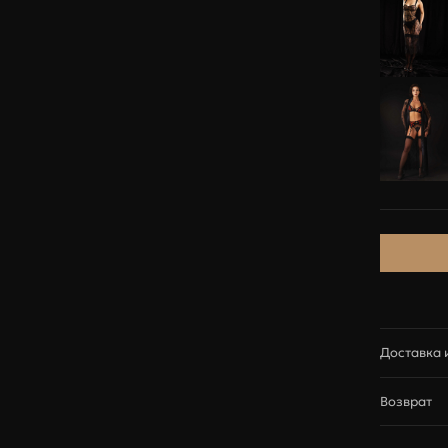
84-88
89-93
94-98
89-93
94-98
99-103
XS
S
M
83-88
89-95
96-101
Итого
0
54-59
60-67
68-74
Доставка 
Доставка
Возврат
Доставка з
MissTease п
Сроки доста
Мы с радос