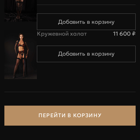
Трусики и пояса
Размер
XS
S
M
Кружевной халат
11 600 ₽
Обхват
83-88
89-95
96-101
бедер
Обхват
54-59
60-67
68-74
талии
Итого
0 €
ПЕРЕЙТИ В КОРЗИНУ