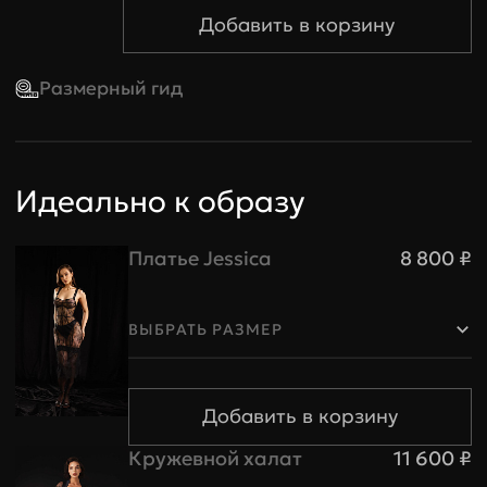
84-88
85
89-93
94-98
Размерный гид
Трусики и пояса
Идеально к образу
Размер
XS
S
M
Платье Jessica
8 800 ₽
Обхват
83-88
89-95
96-101
бедер
ВЫБРАТЬ РАЗМЕР
Обхват
54-59
60-67
68-74
талии
Кружевной халат
11 600 ₽