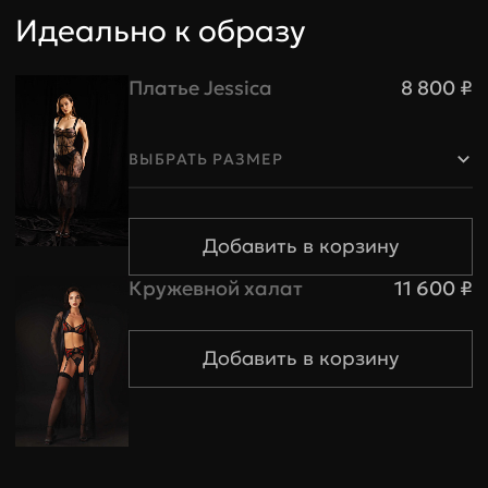
Идеально к образу
Платье Jessica
8 800 ₽
Трусики и пояса
ВЫБРАТЬ РАЗМЕР
Размер
XS
S
M
Обхват
83-88
89-95
96-101
бедер
Кружевной халат
11 600 ₽
Обхват
54-59
60-67
68-74
талии