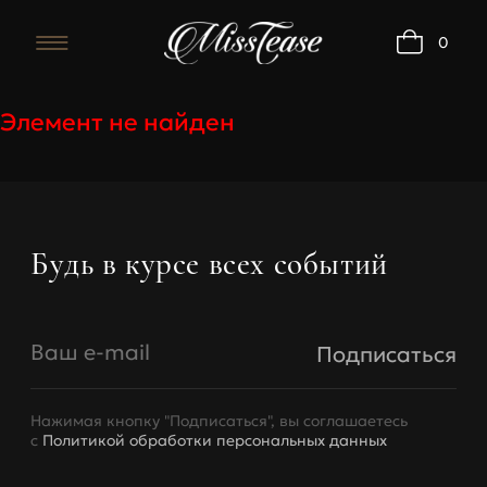
0
Элемент не найден
Бюстгальтеры
Будь в курсе всех событий
Обхват
Об
Размер
под
под
грудью,
Ваш e-mail
Подписаться
грудью
A
B
см
Нажимая кнопку "Подписаться", вы соглашаетесь
68-73
70
73-77
78-83
с
Политикой обработки персональных данных