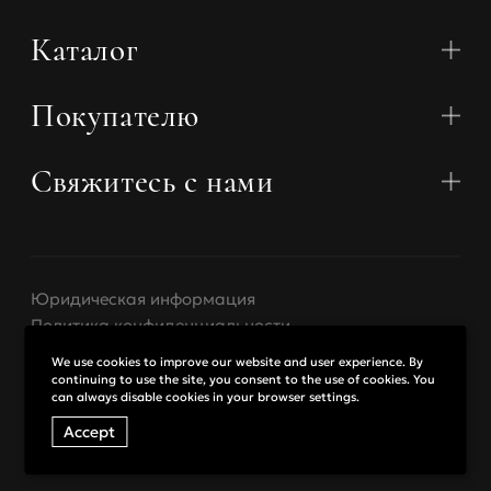
74-78
75
78-83
84-88
Каталог
79-83
80
84-88
89-93
Покупателю
Коллекции
84-88
85
89-93
94-98
Бюстгальтеры
Трусики
Свяжитесь с нами
О нас
Купальники
Контакты
Пояса для чулок
Доставка
Халаты
Telegram
Оплата
Трусики и пояса
Аксессуары
Возврат
WhatsApp
Базовое белье
Юридическая информация
Размерный гид
miss@misstease.ru
Эксклюзивное белье
Политика конфиденциальности
Оптовые продажи
Размер
XS
S
M
Россия
₽ РУБ
Договор оферты
We use cookies to improve our website and user experience. By
continuing to use the site, you consent to the use of cookies. You
can always disable cookies in your browser settings.
Обхват
Other countries
$ USD
83-88
89-95
96-101
бедер
Accept
© 2026. MissTease
Дизайн
Indigo Amigo
Обхват