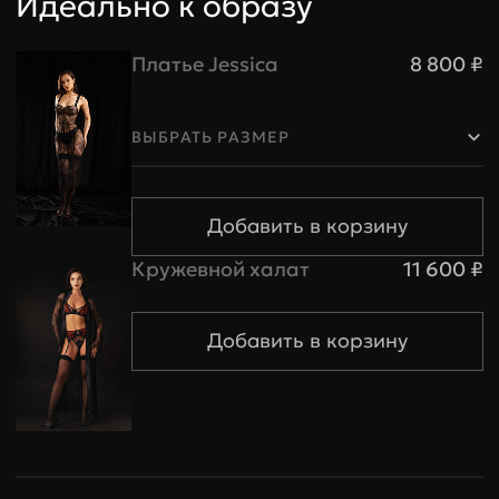
Идеально к образу
Платье Jessica
8 800 ₽
Трусики и пояса
ВЫБРАТЬ РАЗМЕР
Размер
XS
S
M
Обхват
83-88
89-95
96-101
бедер
Кружевной халат
11 600 ₽
Обхват
54-59
60-67
68-74
талии