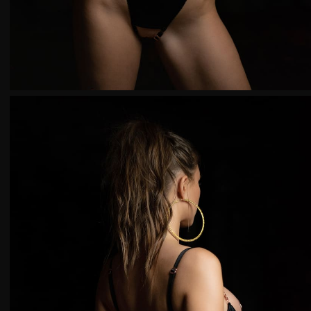
Bras
Under bust, cm
Under bust,
68-73
70
74-78
75
79-83
80
84-88
85
Panties and suspe