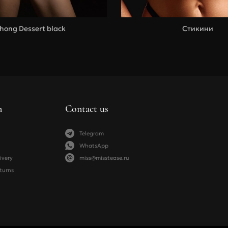
hong Dessert black
Стикини
n
Contact us
Telegram
WhatsApp
ivery
miss@misstease.ru
turns