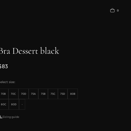
0
АЗОВОЕ БЕЛЬЕ
Bra Dessert black
$83
elect size:
70B
70C
70D
75A
75B
75C
75D
80B
80C
80D
-
Sizing guide