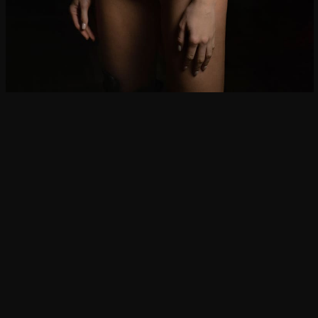
Bust, cm
 size
A
B
C
73-77
78-83
84-88
78-83
84-88
89-93
84-88
89-93
94-98
89-93
94-98
99-103
nders