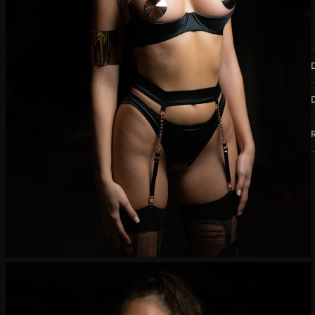
W
M
C
W
d
o
M
M