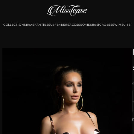
COLLECTIONS
BRAS
PANTIES
SUSPENDERS
ACCESSORIES
BASIC
ROBES
SWIMSUITS
Б
екты
льтеры
и
для чулок
S
Новинки
Sale