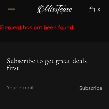
0
Element has not been found.
Bras
Subscribe to get great deals
first
Under
Under
bust,
bust, cm
size
A
B
Your e-mail
Subscribe
68-73
70
73-77
78-83