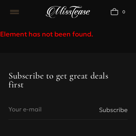
0
Element has not been found.
Bras
Subscribe to get great deals
first
Under
Under
bust,
bust, cm
size
A
B
Your e-mail
Subscribe
68-73
70
73-77
78-83