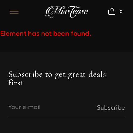
0
Element has not been found.
Bras
Subscribe to get great deals
first
Under
Under
bust,
bust, cm
size
A
B
Your e-mail
Subscribe
68-73
70
73-77
78-83