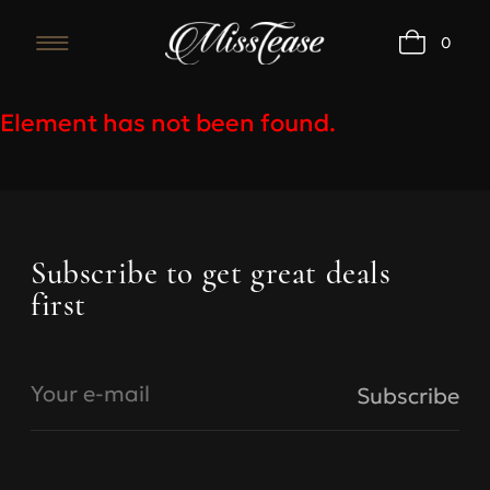
0
Element has not been found.
Bras
Subscribe to get great deals
first
Under
Under
bust,
bust, cm
size
A
B
Your e-mail
Subscribe
68-73
70
73-77
78-83